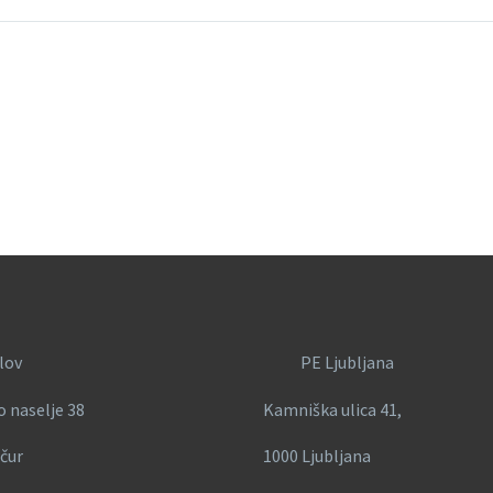
lov
PE Ljubljana
o naselje 38
Kamniška ulica 41,
čur
1000 Ljubljana