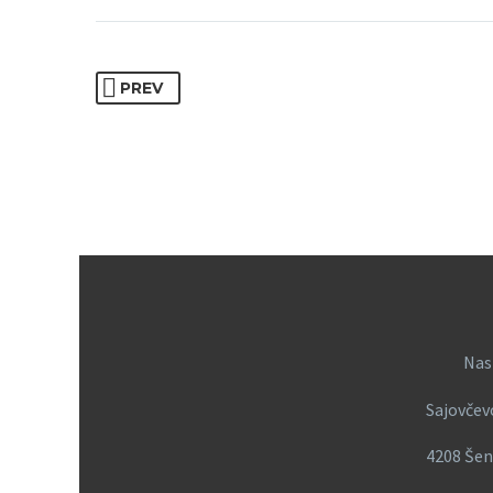
PREV
Nas
Sajovčev
4208 Šen