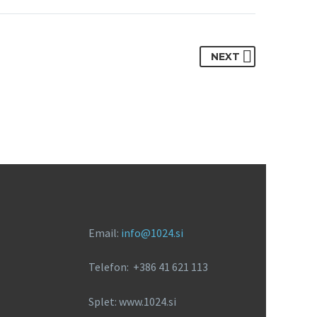
NEXT
Email:
info@1024.si
Telefon: +386 41 621 113
Splet: www.1024.si